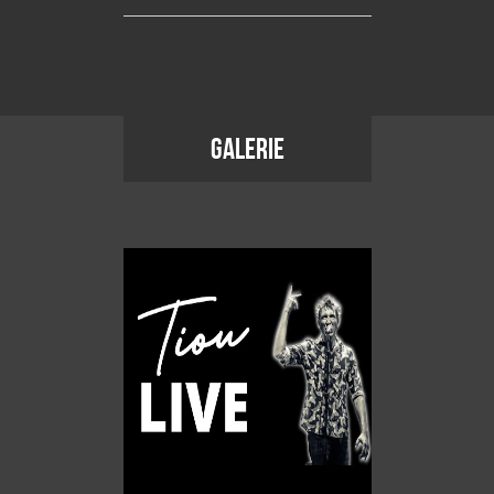
GALERIE
her de