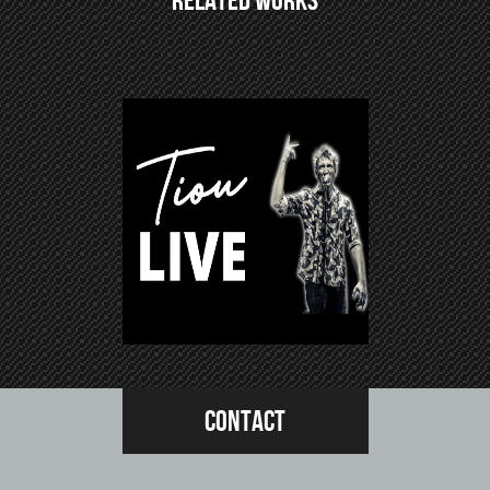
her de
Contact