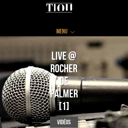
Menu
Live @
Rocher
de
Palmer
[1]
vidéos