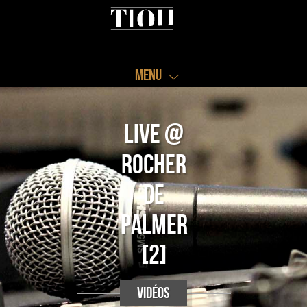
Menu
Live @
Rocher
de
Palmer
[2]
vidéos