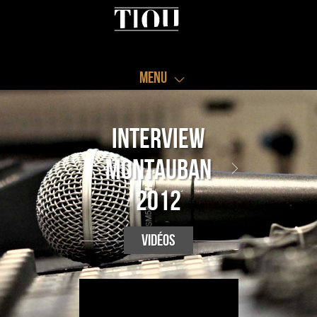
Menu
interview
Montauban
2012
vidéos