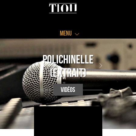
Menu
Polichinelle
(Extrait)
vidéos