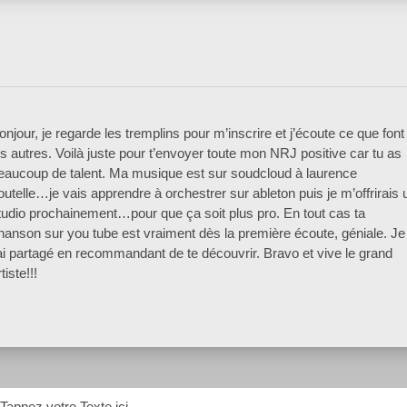
onjour, je regarde les tremplins pour m’inscrire et j’écoute ce que font
es autres. Voilà juste pour t’envoyer toute mon NRJ positive car tu as
eaucoup de talent. Ma musique est sur soudcloud à laurence
outelle…je vais apprendre à orchestrer sur ableton puis je m’offrirais 
tudio prochainement…pour que ça soit plus pro. En tout cas ta
hanson sur you tube est vraiment dès la première écoute, géniale. Je
’ai partagé en recommandant de te découvrir. Bravo et vive le grand
tiste!!!
Tappez votre Texte ici...