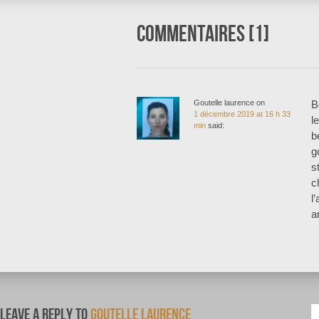
Commentaires [1]
Goutelle laurence
on
B
1 décembre 2019 at 16 h 33
l
min
said:
b
g
s
c
l
ar
Leave a Reply to
Goutelle laurence